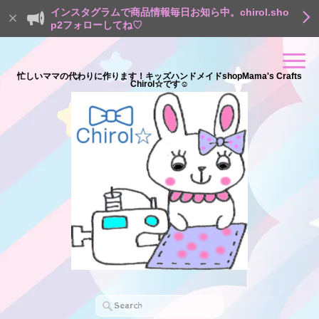
インスタグラムで商品情報毎日お知ら中。chirol.sho
p2フォローしてね♡
忙しいママの代わりに作ります！キッズハンドメイドshopMama's Crafts
Chirol☆です☺