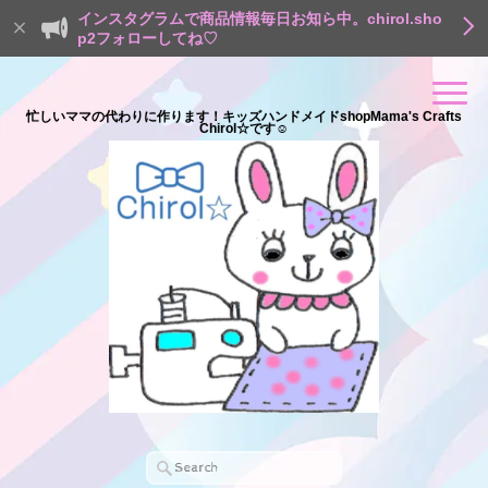
インスタグラムで商品情報毎日お知ら中。chirol.sho
p2フォローしてね♡
忙しいママの代わりに作ります！キッズハンドメイドshopMama's Crafts
Chirol☆です☺