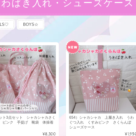
うわばき入れ・シューズケース
RLS♡
BOYS☆
ット3点セット シャカシャカさく
654）シャカシャカ 上履き入れ うわ
 ピンク 手提げ 靴袋 体操着
ぐつ入れ くすみピンク さくらんぼ
シューズケース
¥8,300
¥1,95