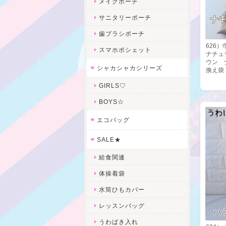
メイクポーチ
サニタリーポーチ
歯ブラシポーチ
626
スマホポシェット
ナチュ
ウン 
シャカシャカシリーズ
換え
GIRLS♡
BOYS☆
エコバッグ
SALE★
給食関連
体操着袋
水筒ひもカバー
レッスンバッグ
うわばき入れ