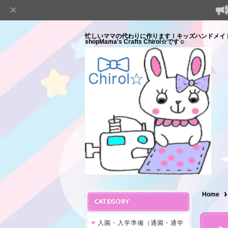
忙しいママの代わりに作ります！キッズハンドメイ
shopMama's Crafts Chirol☆です☺
Home
CATEGORY
入園・入学準備（通園・通学