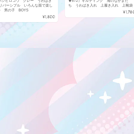
）ハシビロコウ グレー うわばき
★672）キルティング 海のなかまた
リバーシブル いろんな面で楽し
ち うわばき入れ 上履き入れ 上靴袋
♪ 男の子 BOYS
¥1,78
¥1,800