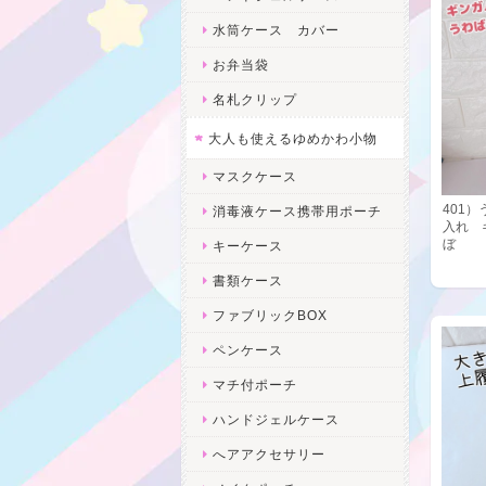
水筒ケース カバー
お弁当袋
名札クリップ
大人も使えるゆめかわ小物
マスクケース
401
消毒液ケース携帯用ポーチ
入れ 
ぼ
キーケース
書類ケース
ファブリックBOX
ペンケース
マチ付ポーチ
ハンドジェルケース
へアアクセサリー