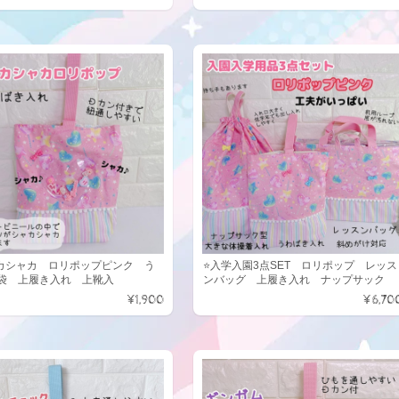
カシャカ ロリポップピンク う
⭐入学入園3点SET ロリポップ レッス
袋 上履き入れ 上靴入
ンバッグ 上履き入れ ナップサック
¥1,900
¥6,70