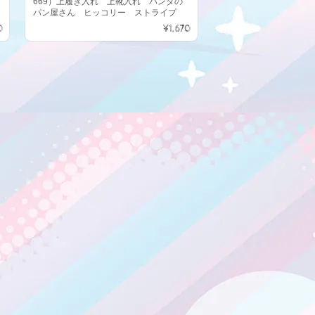
669）上履き入れ 上靴入れ パンダの
パン屋さん ヒッコリー ストライプ
0
¥1,670