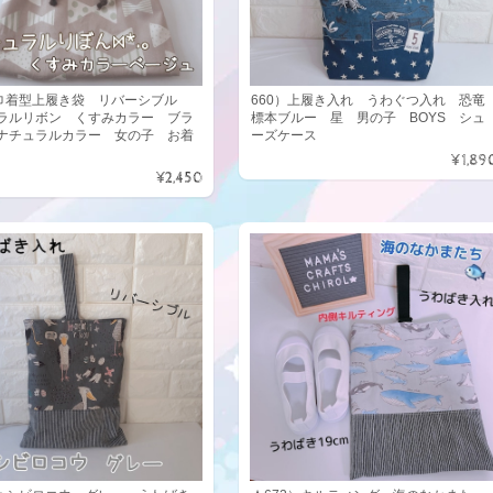
）巾着型上履き袋 リバーシブル
660）上履き入れ うわぐつ入れ 恐竜
ラルリボン くすみカラー ブラ
標本ブルー 星 男の子 BOYS シュ
ナチュラルカラー 女の子 お着
ーズケース
袋
¥1,89
¥2,450