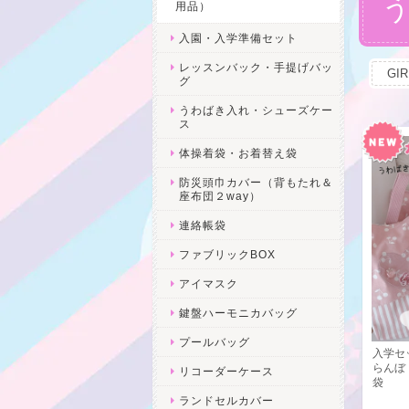
用品）
入園・入学準備セット
レッスンバック・手提げバッ
GI
グ
うわばき入れ・シューズケー
ス
体操着袋・お着替え袋
防災頭巾カバー（背もたれ＆
座布団２way）
連絡帳袋
ファブリックBOX
アイマスク
鍵盤ハーモニカバッグ
プールバッグ
入学セ
らんぼ
リコーダーケース
袋
ランドセルカバー