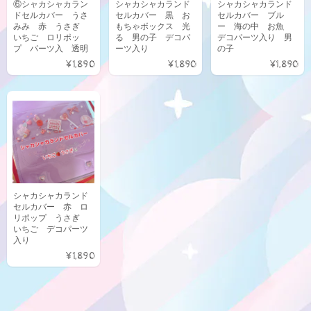
⑥シャカシャカラン
シャカシャカランド
シャカシャカランド
ドセルカバー うさ
セルカバー 黒 お
セルカバー ブル
みみ 赤 うさぎ
もちゃボックス 光
ー 海の中 お魚
いちご ロリポッ
る 男の子 デコパ
デコパーツ入り 男
プ パーツ入 透明
ーツ入り
の子
¥1,890
¥1,890
¥1,890
シャカシャカランド
セルカバー 赤 ロ
リポップ うさぎ
いちご デコパーツ
入り
¥1,890