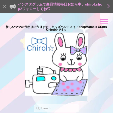
インスタグラムで商品情報毎日お知ら中。chirol.sho
p2フォローしてね♡
忙しいママの代わりに作ります！キッズハンドメイドshopMama's Crafts
Chirol☆です☺