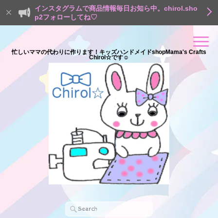
インスタグラムで商品情報毎日お知ら中。chirol.sho
p2フォローしてね♡
忙しいママの代わりに作ります！キッズハンドメイドshopMama's Crafts
Chirol☆です☺