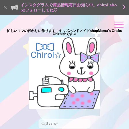
インスタグラムで商品情報毎日お知ら中。chirol.sho
p2フォローしてね♡
忙しいママの代わりに作ります！キッズハンドメイドshopMama's Crafts
Chirol☆です☺