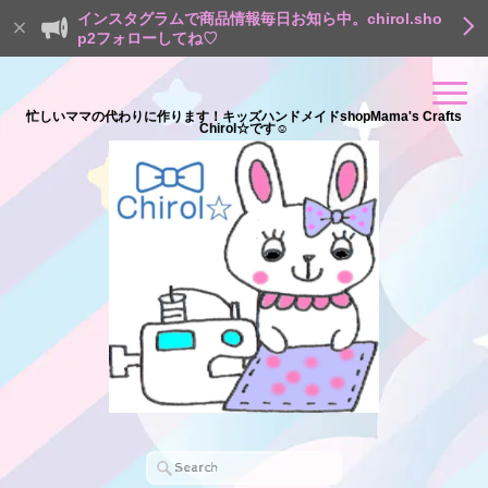
インスタグラムで商品情報毎日お知ら中。chirol.sho
p2フォローしてね♡
忙しいママの代わりに作ります！キッズハンドメイドshopMama's Crafts
Chirol☆です☺