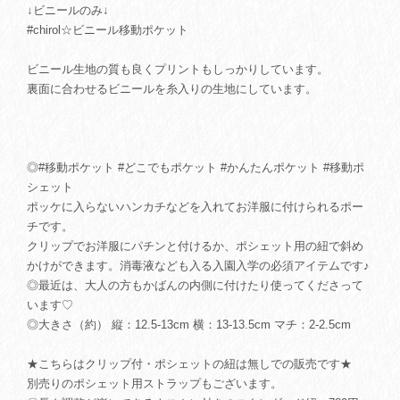
↓ビニールのみ↓
#chirol☆ビニール移動ポケット
ビニール生地の質も良くプリントもしっかりしています。
裏面に合わせるビニールを糸入りの生地にしています。
◎#移動ポケット #どこでもポケット #かんたんポケット #移動ポ
シェット
ポッケに入らないハンカチなどを入れてお洋服に付けられるポー
チです。
クリップでお洋服にパチンと付けるか、ポシェット用の紐で斜め
かけができます。消毒液なども入る入園入学の必須アイテムです♪
◎最近は、大人の方もかばんの内側に付けたり使ってくださって
います♡
◎大きさ（約） 縦：12.5-13cm 横：13-13.5cm マチ：2-2.5cm
★こちらはクリップ付・ポシェットの紐は無しでの販売です★
別売りのポシェット用ストラップもございます。