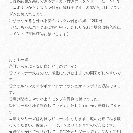
〇長さ調整が楽にできるナスカン付きのスタンダード紐 780円
→ボタンからナスカン付きに移行中です。希望がなければラン
ダムにお入れします。
〇ひっかかると外れる安全バックル付きの紐 1200円
→ねこちゃんバックルに移行中（こだわりがある場合は購入前に
コメントで在庫確認お願いします）
おすすめ点
◎誰ともかぶらない自分だけのデザイン
◎ファスナー式なので、洋服に付けたままでの開閉がしやすいで
す。
◎タオルハンカチやポケットティッシュがスッポリと収納できま
す♪
◎開け閉めしやすいようにタブを両側に付けました。
◎ビニール生地で制作しています。汚れと雨に強く長持ちできま
す。
→透明シリーズは内側もビニールになります。乾いた布でふき取
ってください。除菌シートでふきとりできますので安心です。
★時間をかけて作りだしている完全オリジナルです。商品や説明