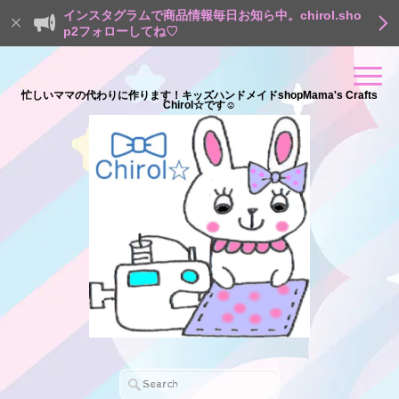
インスタグラムで商品情報毎日お知ら中。chirol.sho
p2フォローしてね♡
忙しいママの代わりに作ります！キッズハンドメイドshopMama's Crafts
Chirol☆です☺