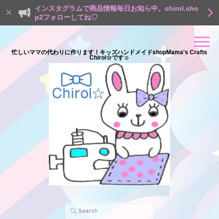
インスタグラムで商品情報毎日お知ら中。chirol.sho
p2フォローしてね♡
忙しいママの代わりに作ります！キッズハンドメイドshopMama's Crafts
Chirol☆です☺