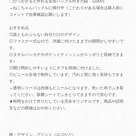
〇ひっかかると外れる安全バックル付きの紐 1200円
→ねこちゃんバックルに移行中（こだわりがある場合は購入前に
コメントで在庫確認お願いします）
おすすめ点
◎誰ともかぶらない自分だけのデザイン
◎ファスナー式なので、洋服に付けたままでの開閉がしやすいで
す。
◎タオルハンカチやポケットティッシュがスッポリと収納できま
す♪
◎開け閉めしやすいようにタブを両側に付けました。
◎ビニール生地で制作しています。汚れと雨に強く長持ちできま
す。
→透明シリーズは内側もビニールになります。乾いた布でふき取
ってください。除菌シートでふきとりできますので安心です。
★時間をかけて作りだしている完全オリジナルです。商品や説明
文などの模倣はおやめください。
柄・デザイン...プリント（ロゴなど）