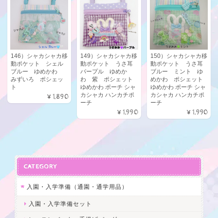
146）シャカシャカ移
149）シャカシャカ移
150）シャカシャカ移
動ポケット シェル
動ポケット うさ耳
動ポケット うさ耳
ブルー ゆめかわ
パープル ゆめか
ブルー ミント ゆ
みずいろ ポシェッ
わ 紫 ポシェット
めかわ ポシェット
ト
ゆめかわ ポーチ シャ
ゆめかわ ポーチ シャ
カシャカ ハンカチポ
カシャカ ハンカチポ
¥1,890
ーチ
ーチ
¥1,990
¥1,990
CATEGORY
入園・入学準備（通園・通学用品）
入園・入学準備セット