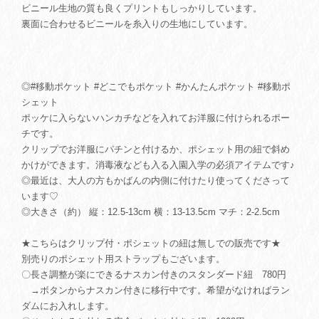
ビニール生地の質も良くプリントもしっかりしています。
裏面に合わせるビニールを糸入りの生地にしています。
◎#移動ポケット #どこでもポケット #かんたんポケット #移動ポ
シェット
ポッケに入らないハンカチなどを入れてお洋服に付けられるポー
チです。
クリップでお洋服にパチンと付けるか、ポシェット用の紐で斜め
かけができます。消毒液なども入る入園入学の必須アイテムです♪
◎最近は、大人の方もかばんの内側に付けたり使ってくださって
います♡
◎大きさ（約） 縦：12.5-13cm 横：13-13.5cm マチ：2-2.5cm
★こちらはクリップ付・ポシェットの紐は無しでの販売です★
別売りのポシェット用ストラップもございます。
〇長さ調整が楽にできるナスカン付きのスタンダード紐 780円
→ボタンからナスカン付きに移行中です。希望がなければラン
ダムにお入れします。