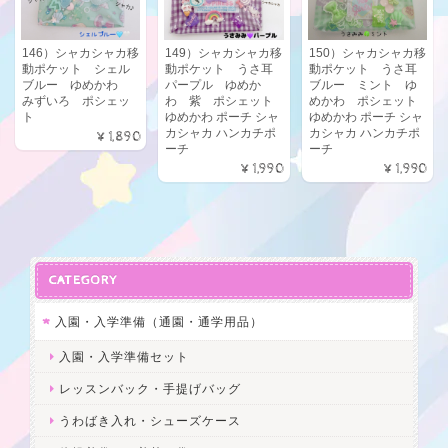
146）シャカシャカ移
149）シャカシャカ移
150）シャカシャカ移
動ポケット シェル
動ポケット うさ耳
動ポケット うさ耳
ブルー ゆめかわ
パープル ゆめか
ブルー ミント ゆ
みずいろ ポシェッ
わ 紫 ポシェット
めかわ ポシェット
ト
ゆめかわ ポーチ シャ
ゆめかわ ポーチ シャ
カシャカ ハンカチポ
カシャカ ハンカチポ
¥1,890
ーチ
ーチ
¥1,990
¥1,990
CATEGORY
入園・入学準備（通園・通学用品）
入園・入学準備セット
レッスンバック・手提げバッグ
うわばき入れ・シューズケース