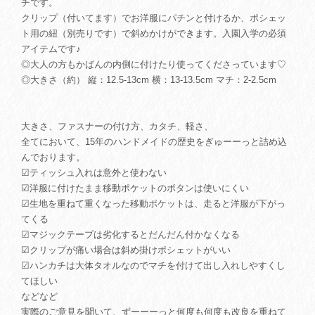
チです。
クリップ（付いてます）でお洋服にパチンと付けるか、ポシェッ
ト用の紐（別売りです）で斜めかけができます。入園入学の必須
アイテムです♪
◎大人の方もかばんの内側に付けたり使ってくださっています♡
◎大きさ（約） 縦：12.5-13cm 横：13-13.5cm マチ：2-2.5cm
大きさ、ファスナーの付け方、カタチ、軽さ、
全てにおいて、15年のハンドメイドの歴史をぎゅーーっと詰め込
んでおります。
☑ティッシュ入れは意外と使わない
☑洋服に付けたまま移動ポケットのボタンは使いにくい
☑生地を重ねて重くなった移動ポケットは、走ると洋服が下がっ
てくる
☑マジックテープは劣化するとだんだん付かなくなる
☑クリップが痛い場合は斜め掛けポシェットがいい
☑ハンカチは大体タオルなのでマチを付けて出し入れしやすくし
てほしい
などなど
実際のご意見を聞いて、ずーーーっと何度も何度も改良を重ねて