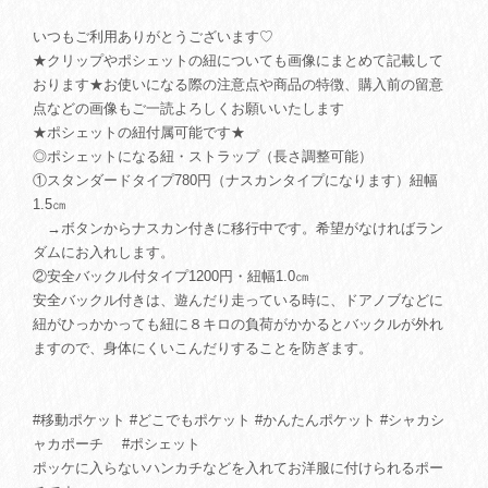
いつもご利用ありがとうございます♡
★クリップやポシェットの紐についても画像にまとめて記載して
おります★お使いになる際の注意点や商品の特徴、購入前の留意
点などの画像もご一読よろしくお願いいたします
★ポシェットの紐付属可能です★
◎ポシェットになる紐・ストラップ（長さ調整可能）
①スタンダードタイプ780円（ナスカンタイプになります）紐幅
1.5㎝
→ボタンからナスカン付きに移行中です。希望がなければラン
ダムにお入れします。
②安全バックル付タイプ1200円・紐幅1.0㎝
安全バックル付きは、遊んだり走っている時に、ドアノブなどに
紐がひっかかっても紐に８キロの負荷がかかるとバックルが外れ
ますので、身体にくいこんだりすることを防ぎます。
#移動ポケット #どこでもポケット #かんたんポケット #シャカシ
ャカポーチ #ポシェット
ポッケに入らないハンカチなどを入れてお洋服に付けられるポー