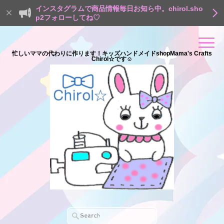
インスタグラムで商品情報毎日お知ら中。chirol.sho
p2フォローしてね♡
忙しいママの代わりに作ります！キッズハンドメイドshopMama's Crafts
Chirol☆です☺