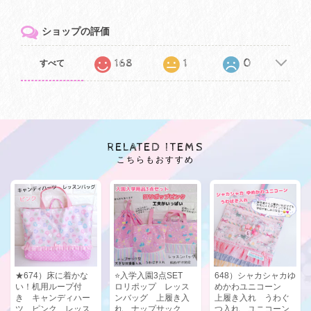
ショップの評価
168
1
0
すべて
RELATED ITEMS
こちらもおすすめ
★674）床に着かな
⭐入学入園3点SET
648）シャカシャカゆ
い！机用ループ付
ロリポップ レッス
めかわユニコーン
き キャンディハー
ンバッグ 上履き入
上履き入れ うわぐ
ツ ピンク レッス
れ ナップサック
つ入れ ユニコーン