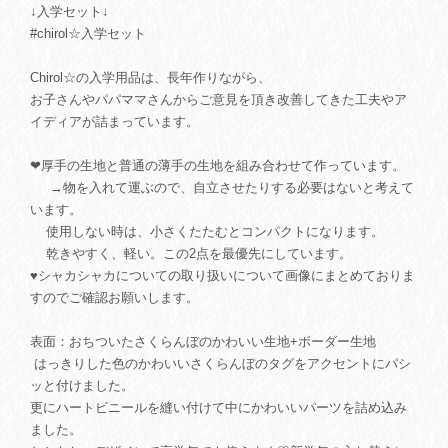
↓入学セット↓
#chirol☆入学セット
Chirol☆の入学用品は、長年作りながら、
お子さんやパパママさんからご意見を頂き改善してきた工夫やア
イディアが詰まっています。
❤厚手の生地と普通の薄手の生地を組み合わせて作っています。
→物を入れて運ぶので、自立させたりする必要はないと考えて
います。
使用しない時は、小さくたたむとコンパクトになります。
乾きやすく、軽い。この2点を最優先にしています。
♥シャカシャカについての取り扱いについて画像にまとめておりま
すのでご確認お願いします。
表面：おちついたさくらんぼのかわいい生地+ボーダー生地
はっきりした色のかわいいさくらんぼのタグをアクセントにパシ
ッと付けました。
更にハートビニールを縫い付けて中にかわいいパーツを詰め込み
ました。