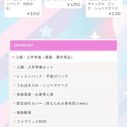
ンバッグ ゆめか
キャッスル ピン
¥6,700
わ
ク シューズケース
¥2,560
¥2,230
CATEGORY
入園・入学準備（通園・通学用品）
入園・入学準備セット
レッスンバック・手提げバッグ
うわばき入れ・シューズケース
体操着袋・お着替え袋
防災頭巾カバー（背もたれ＆座布団２way）
連絡帳袋
ファブリックBOX