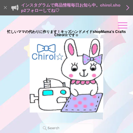
インスタグラムで商品情報毎日お知ら中。chirol.sho
p2フォローしてね♡
忙しいママの代わりに作ります！キッズハンドメイドshopMama's Crafts
Chirol☆です☺