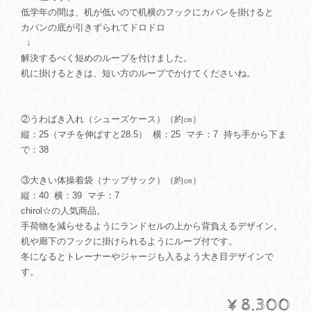
低学年の間は、机が低いので机横のフックにカバンを掛けると
カバンの底が引きずられてドロドロ
↓
解決するべく短めのループを付けました。
机に掛けるときは、短い方のループでかけてくださいね。
②うわばき入れ（シューズケース）（約㎝）
縦：25（マチを伸ばすと28.5） 横：25 マチ：7 持ち手から下ま
で：38
③大きい体操着袋（ナップサック）（約㎝）
縦：40 横：39 マチ：7
chirol☆の人気商品。
手荷物を減らせるようにランドセルの上から背負えるデザイン。
机や廊下のフックに掛けられるようにループ付です。
冬になるとトレーナーやジャージも入るよう大き目デザインで
す。
¥8,300