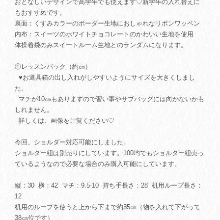
おとなしいデザインで高学年でも使えます♡新学年の入れ替えに
もおすすめです。
裏面：くすみカラーのボーダー生地におしゃれなリボンワッペン
内布：スイーツのホワイトチョコレートのかわいい生地を使用
体操着袋のみスイートルーム生地とのランダムになります。
①レッスンバック（約㎝）
♥お道具箱の出し入れがしやすいようにサイズを大きくしまし
た。
マチが10㎝もありますので習い事やサブバッグには向かないかも
しれません。
詳しくは、画像をご覧ください♡
今回、ショルダー対応可能にしました。
ショルダー紐は別売りにしています。100均でもショルダー紐売っ
ているようなので必要な場合のみ購入可能にしています。
縦：30 横：42 マチ：9.5-10 持ち手長さ：28 机用ループ長さ：
12
机用のループを使うと上から下まで約35㎝（物を入れて下がって
38㎝位です）