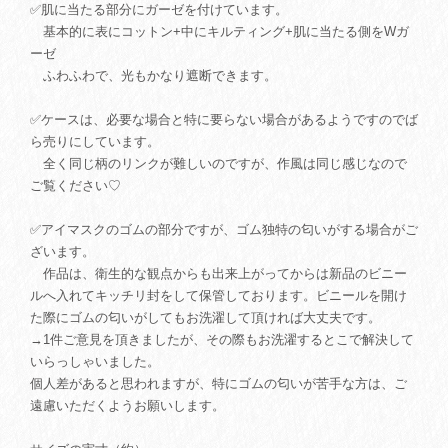
✅肌に当たる部分にガーゼを付けています。
基本的に表にコットン+中にキルティング+肌に当たる側をWガ
ーゼ
ふわふわで、光もかなり遮断できます。
✅ケースは、必要な場合と特に要らない場合があるようですのでば
ら売りにしています。
全く同じ柄のリンクが難しいのですが、作風は同じ感じなので
ご覧ください♡
✅アイマスクのゴムの部分ですが、ゴム独特の匂いがする場合がご
ざいます。
作品は、衛生的な観点からも出来上がってからは新品のビニー
ルへ入れてキッチリ封をして保管しております。ビニールを開け
た際にゴムの匂いがしてもお洗濯して頂ければ大丈夫です。
→1件ご意見を頂きましたが、その際もお洗濯するとこで解決して
いらっしゃいました。
個人差があると思われますが、特にゴムの匂いが苦手な方は、ご
遠慮いただくようお願いします。