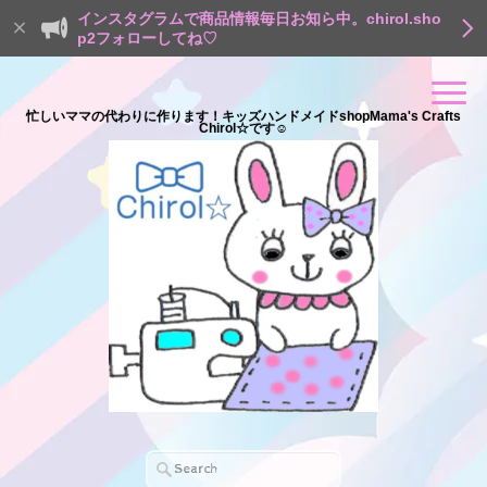
インスタグラムで商品情報毎日お知ら中。chirol.sho
p2フォローしてね♡
忙しいママの代わりに作ります！キッズハンドメイドshopMama's Crafts
Chirol☆です☺