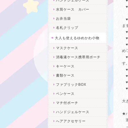
ハンドジェルケース
♥
♥
水筒ケース カバー
→
お弁当袋
♥
ま
名札クリップ
♥
大人も使えるゆめかわ小物
♥
♥
マスクケース
め
♥
消毒液ケース携帯用ポーチ
す
キーケース
♥
書類ケース
♥
♥
ファブリックBOX
♥
ペンケース
大き
マチ付ポーチ
ハンドジェルケース
★
激
へアアクセサリー
→