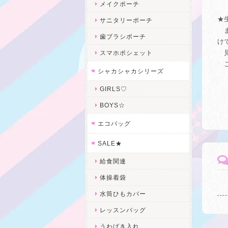
メイクポーチ
★
サニタリーポーチ
ま
歯ブラシポーチ
け
見
スマホポシェット
ご
シャカシャカシリーズ
GIRLS♡
BOYS☆
エコバッグ
SALE★
給食関連
体操着袋
水筒ひもカバー
レッスンバッグ
うわばき入れ