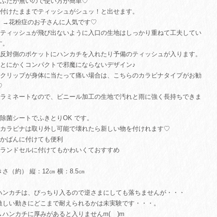
ふたが無いので使い方が簡単♡
付けたままでティッシュがシュッ！と出せます。
花粉症のお子さんに人気です♡
ティッシュが飛び出ないように入口の生地はしっかり重ねて工夫してい
す。
反対側のポケットにハンカチを入れたり予備のティッシュが入ります。
とにかくコンパクトで邪魔にならないデザイン♪
クリップが身体に当たって痛い場合は、こちらのカラビナタイプがお勧
♡
ラミネートなので、ビニール加工の生地で汚れと雨に強く長持ちできま
。
除菌シートでふきとりOK です。
カラビナは取り外し可能で壊れたら新しい物を付けれます♡
かばんに付けても便利
ランドセルに付けてもかわいくておすすめ
さ（約） 縦：12㎝ 横：8.5㎝
ハンカチは、ぴっちり入るので逆さまにしても落ちませんが・・・
しい動きにどこまで耐えられるかは未実験です・・・。
ハンカチに厚みがあると入りませんm(__)m