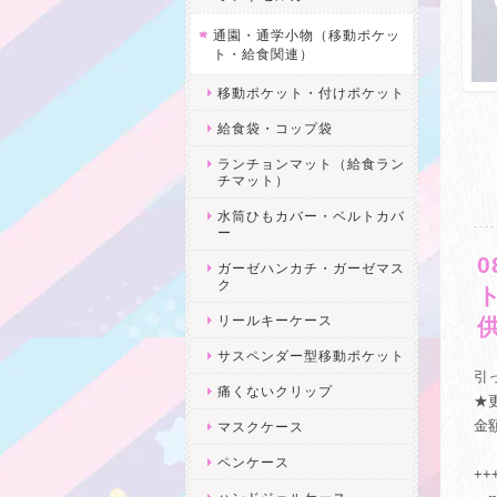
通園・通学小物（移動ポケッ
ト・給食関連）
移動ポケット・付けポケット
給食袋・コップ袋
ランチョンマット（給食ラン
チマット）
水筒ひもカバー・ベルトカバ
ー
ガーゼハンカチ・ガーゼマス
ク
リールキーケース
サスペンダー型移動ポケット
引
痛くないクリップ
★
金
マスクケース
ペンケース
+