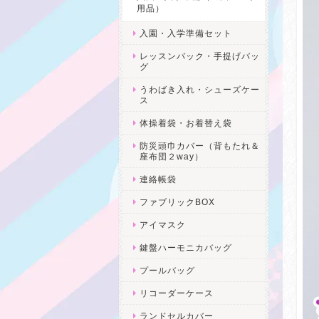
用品）
入園・入学準備セット
レッスンバック・手提げバッ
グ
うわばき入れ・シューズケー
ス
体操着袋・お着替え袋
防災頭巾カバー（背もたれ＆
座布団２way）
連絡帳袋
ファブリックBOX
アイマスク
鍵盤ハーモニカバッグ
プールバッグ
リコーダーケース
ランドセルカバー