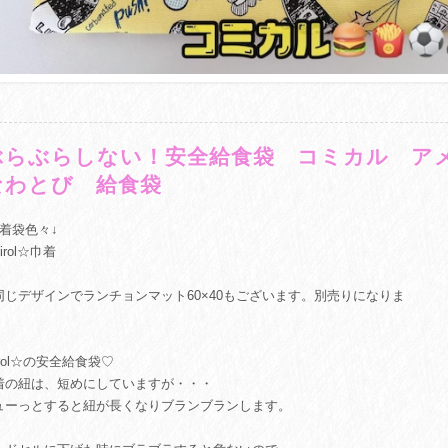
ぶらぶらしない！安全給食袋 コミカル 
なわとび 給食袋
巾着袋色々↓
hirol☆巾着
同じデザインでランチョンマット60×40もございます。別売りになりま
。
irol☆の安全給食袋♡
着の紐は、短めにしていますが・・・
ューっとすると紐が長くなりブランブランします。