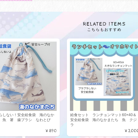
RELATED ITEMS
こちらもおすすめ
らしない！安全給食袋 海のなか
給食セット ランチョンマット60×40＆
 魚 箸 歯ブラシ なわとび
安全給食袋 海のなかまたち 魚 クジ
ラ
¥890
¥2,00