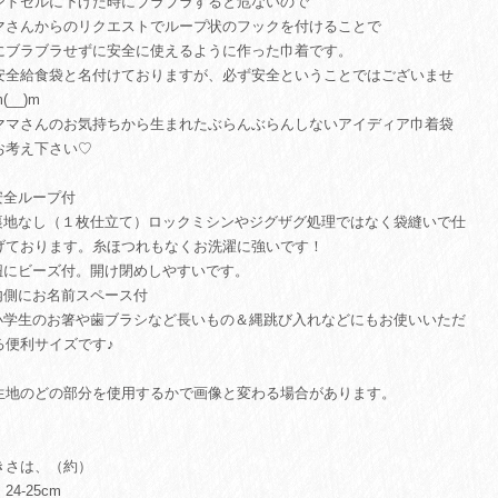
ンドセルに下げた時にブラブラすると危ないので
マさんからのリクエストでループ状のフックを付けることで
にブラブラせずに安全に使えるように作った巾着です。
安全給食袋と名付けておりますが、必ず安全ということではございませ
(__)m
マさんのお気持ちから生まれたぶらんぶらんしないアイディア巾着袋
お考え下さい♡
安全ループ付
裏地なし（１枚仕立て）ロックミシンやジグザグ処理ではなく袋縫いで仕
げております。糸ほつれもなくお洗濯に強いです！
紐にビーズ付。開け閉めしやすいです。
内側にお名前スペース付
小学生のお箸や歯ブラシなど長いもの＆縄跳び入れなどにもお使いいただ
る便利サイズです♪
生地のどの部分を使用するかで画像と変わる場合があります。
きさは、（約）
24-25cm