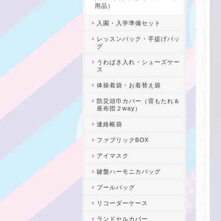
用品）
入園・入学準備セット
レッスンバック・手提げバッ
グ
うわばき入れ・シューズケー
ス
体操着袋・お着替え袋
防災頭巾カバー（背もたれ＆
座布団２way）
連絡帳袋
ファブリックBOX
アイマスク
鍵盤ハーモニカバッグ
プールバッグ
リコーダーケース
ランドセルカバー