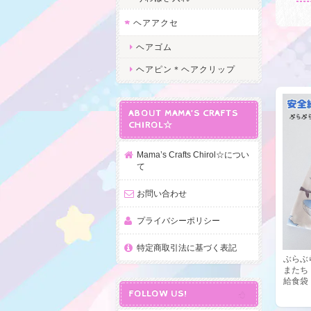
ヘアアクセ
ヘアゴム
ヘアピン＊ヘアクリップ
ABOUT MAMA’S CRAFTS
CHIROL☆
Mama’s Crafts Chirol☆につい
て
お問い合わせ
プライバシーポリシー
特定商取引法に基づく表記
ぶらぶ
またち
給食袋
FOLLOW US!