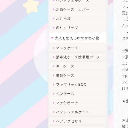
ハンドジェルケース
ラ
マ
水筒ケース カバー
更
お弁当袋
→
んm
名札クリップ
マ
大人も使えるゆめかわ小物
と
マスクケース
✅
✅
消毒液ケース携帯用ポーチ
上
キーケース
✅
書類ケース
✅
✅
ファブリックBOX
け
ペンケース
★
マチ付ポーチ
ハンドジェルケース
大
へアアクセサリー
縦：