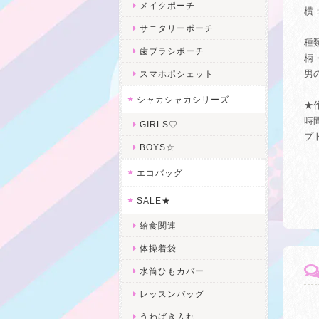
メイクポーチ
横：
サニタリーポーチ
種
歯ブラシポーチ
柄
男
スマホポシェット
シャカシャカシリーズ
★
時
GIRLS♡
プ
BOYS☆
エコバッグ
SALE★
給食関連
体操着袋
水筒ひもカバー
レッスンバッグ
うわばき入れ