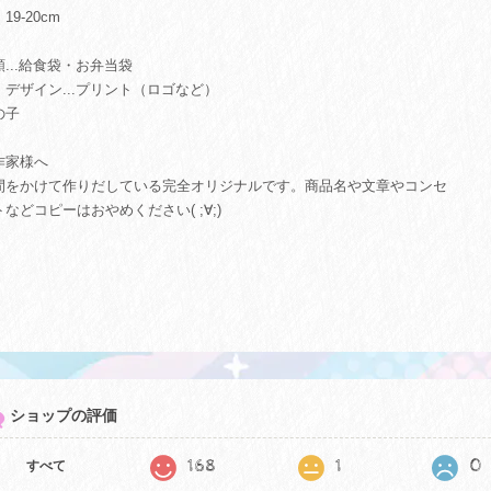
19-20cm
類...給食袋・お弁当袋
・デザイン...プリント（ロゴなど）
の子
作家様へ
間をかけて作りだしている完全オリジナルです。商品名や文章やコンセ
トなどコピーはおやめください( ;∀;)
ショップの評価
168
1
0
すべて