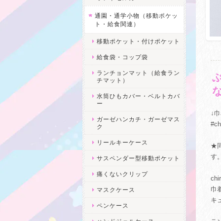
通園・通学小物（移動ポケッ
ト・給食関連）
移動ポケット・付けポケット
給食袋・コップ袋
ランチョンマット（給食ラン
チマット）
水筒ひもカバー・ベルトカバ
ー
↓
ガーゼハンカチ・ガーゼマス
#c
ク
リールキーケース
★
す
サスペンダー型移動ポケット
痛くないクリップ
ch
巾
マスクケース
キ
ペンケース