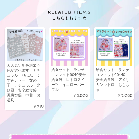
RELATED ITEMS
こちらもおすすめ
大人気♡新色追加☆
給食セット ランチ
給食セット ランチ
色が選べます ナチ
ョンマット6040安全
ョンマット60×40
ュラル りぼん く
給食袋 レトロスイ
安全給食袋 アメリ
すみカラー 女の
ーツ イエローパー
カンレトロ おもち
子 ナチュラル 北
プル
ゃ
欧風 安全給食袋
縄跳び袋 巾着 お
¥2,000
¥2,000
道具
¥910