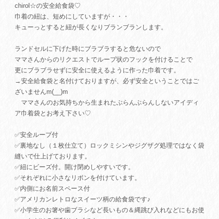
chirol☆の安全給食袋♡
巾着の紐は、短めにしていますが・・・
キューっとすると紐が長くなりブランブランします。
ランドセルに下げた時にブラブラすると危ないので
ママさんからのリクエストでループ状のフックを付けることで
更にブラブラせずに安全に使えるように作った巾着です。
→安全給食袋と名付けておりますが、必ず安全ということではご
ざいませんm(__)m
ママさんのお気持ちから生まれたぶらんぶらんしないアイディ
ア巾着袋とお考え下さい♡
✅安全ループ付
✅裏地なし（１枚仕立て）ロックミシンやジグザグ処理ではなく袋
縫いで仕上げております。
✅紐にビーズ付。開け閉めしやすいです。
✅それぞれに小さなリボンを付けています。
✅内側にお名前スペース付
✅アメリカンレトロなスイーツ柄の給食袋です♪
✅小学生のお箸や歯ブラシなど長いもの＆縄跳び入れなどにもお使