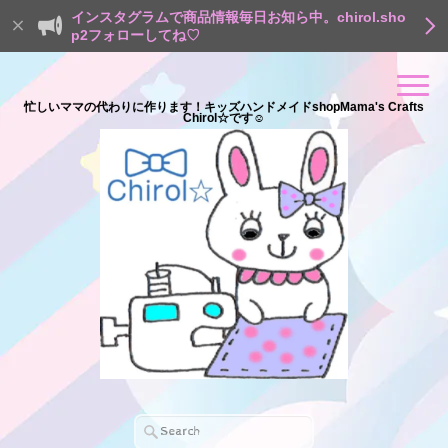
インスタグラムで商品情報毎日お知ら中。chirol.sho
p2フォローしてね♡
忙しいママの代わりに作ります！キッズハンドメイドshopMama's Crafts
Chirol☆です☺