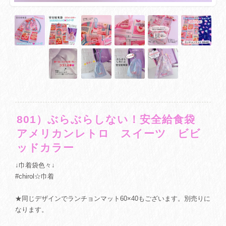
801）ぶらぶらしない！安全給食袋
アメリカンレトロ スイーツ ビビ
ッドカラー
↓巾着袋色々↓
#chirol☆巾着
★同じデザインでランチョンマット60×40もございます。別売りに
なります。