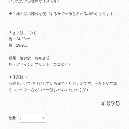
いいただける便利サイズです♪
★生地のどの部分を使用するかで画像と変わる場合があります。
大きさは、（約）
縦：24-25cm
横：19-20cm
種類...給食袋・お弁当袋
柄・デザイン...プリント（ロゴなど）
★作家様へ
時間をかけて作りだしている完全オリジナルです。商品名や文章
やコンセプトなどコピーはおやめください( ;∀;)
¥890
数量