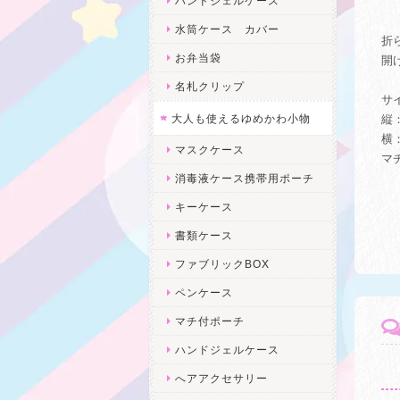
ハンドジェルケース
水筒ケース カバー
折
お弁当袋
開
名札クリップ
サ
大人も使えるゆめかわ小物
縦：
横：
マスクケース
マ
消毒液ケース携帯用ポーチ
キーケース
書類ケース
ファブリックBOX
ペンケース
マチ付ポーチ
ハンドジェルケース
へアアクセサリー