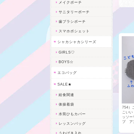
メイクポーチ
サニタリーポーチ
歯ブラシポーチ
スマホポシェット
シャカシャカシリーズ
GIRLS♡
BOYS☆
エコバッグ
SALE★
給食関連
体操着袋
754
こいい
水筒ひもカバー
ッソー
プ 
レッスンバッグ
うわばき入れ