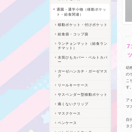
通園・通学小物（移動ポケッ
ト・給食関連）
移動ポケット・付けポケット
給食袋・コップ袋
ランチョンマット（給食ラン
チマット）
水筒ひもカバー・ベルトカバ
ー
幼
ガーゼハンカチ・ガーゼマス
の
ク
こ
リールキーケース
す
サスペンダー型移動ポケット
ア
痛くないクリップ
マ
マスクケース
自
ペンケース
タ