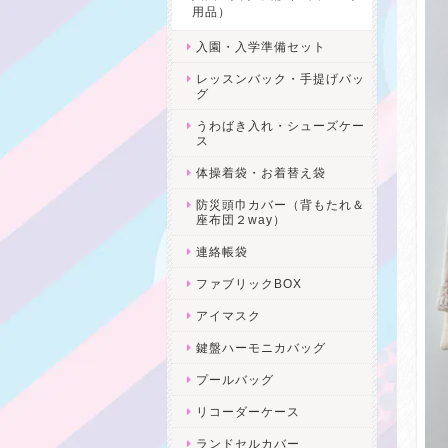
用品）
入園・入学準備セット
レッスンバック・手提げバッ
グ
うわばき入れ・シューズケー
ス
体操着袋・お着替え袋
防災頭巾カバー（背もたれ＆
座布団２way）
連絡帳袋
ファブリックBOX
アイマスク
鍵盤ハーモニカバッグ
プールバッグ
リコーダーケース
ランドセルカバー